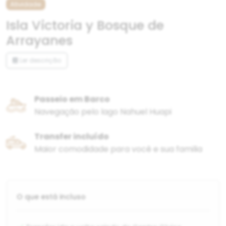
Atividade
Isla Victoria y Bosque de
Arrayanes
Ler descrição
Passeio em Barco
Navegação pelo lago Nahuel Huapi
Transfer incluído
Maior comodidade para você e sua familia
O que está incluso